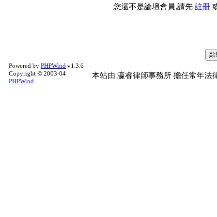
您還不是論壇會員,請先
註冊
Powered by
PHPWind
v1.3.6
Copyright © 2003-04
本站由
瀛睿律師事務所
擔任常年法律
PHPWind