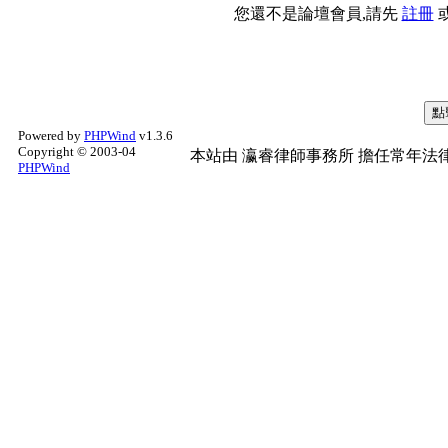
您還不是論壇會員,請先
註冊
Powered by
PHPWind
v1.3.6
Copyright © 2003-04
本站由
瀛睿律師事務所
擔任常年法律
PHPWind