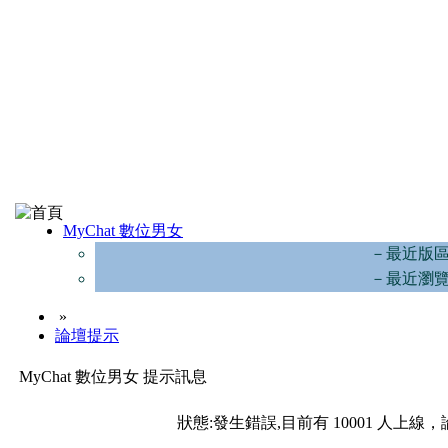
MyChat 數位男女
－最近版
－最近瀏
»
論壇提示
MyChat 數位男女 提示訊息
狀態:發生錯誤,目前有 10001 人上線