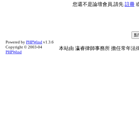
您還不是論壇會員,請先
註冊
Powered by
PHPWind
v1.3.6
Copyright © 2003-04
本站由
瀛睿律師事務所
擔任常年法律
PHPWind