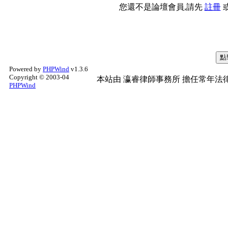
您還不是論壇會員,請先
註冊
Powered by
PHPWind
v1.3.6
Copyright © 2003-04
本站由
瀛睿律師事務所
擔任常年法律
PHPWind