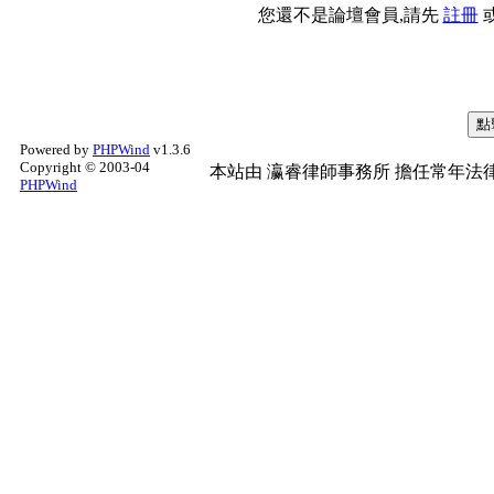
您還不是論壇會員,請先
註冊
Powered by
PHPWind
v1.3.6
Copyright © 2003-04
本站由
瀛睿律師事務所
擔任常年法律
PHPWind