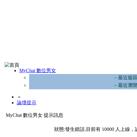
MyChat 數位男女
－最近版
－最近瀏
»
論壇提示
MyChat 數位男女 提示訊息
狀態:發生錯誤,目前有 10000 人上線