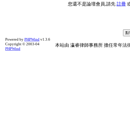
您還不是論壇會員,請先
註冊
Powered by
PHPWind
v1.3.6
Copyright © 2003-04
本站由
瀛睿律師事務所
擔任常年法律
PHPWind