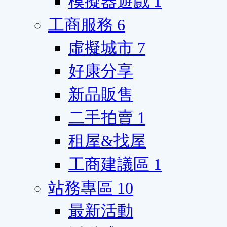
模擬器遊戲
1
工商服務
6
虛擬城市
7
好康分享
新品販售
二手拍賣
1
租屋&找屋
工商建議區
1
站務專區
10
最新活動