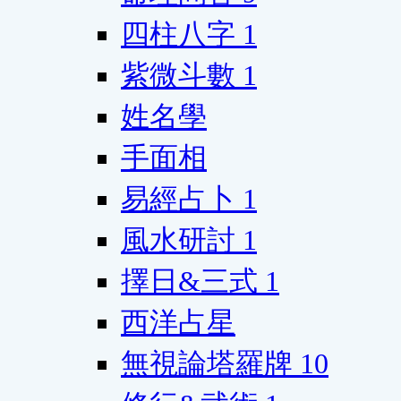
四柱八字
1
紫微斗數
1
姓名學
手面相
易經占卜
1
風水研討
1
擇日&三式
1
西洋占星
無視論塔羅牌
10