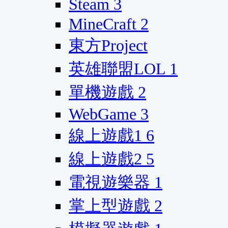
Steam
3
MineCraft
2
東方Project
英雄聯盟LOL
1
單機遊戲
2
WebGame
3
線上遊戲1
6
線上遊戲2
5
電視遊樂器
1
掌上型遊戲
2