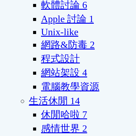
軟體討論
6
Apple 討論
1
Unix-like
網路&防毒
2
程式設計
網站架設
4
電腦教學資源
生活休閒
14
休閒哈啦
7
感情世界
2