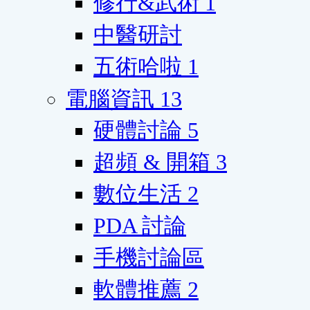
修行&武術
1
中醫研討
五術哈啦
1
電腦資訊
13
硬體討論
5
超頻 & 開箱
3
數位生活
2
PDA 討論
手機討論區
軟體推薦
2