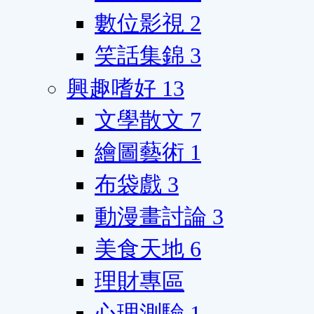
數位影視
2
笑話集錦
3
興趣嗜好
13
文學散文
7
繪圖藝術
1
布袋戲
3
動漫畫討論
3
美食天地
6
理財專區
心理測驗
1