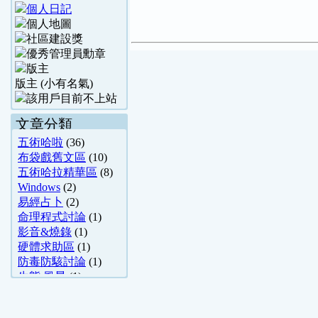
版主 (小有名氣)
文章分類
五術哈啦
(36)
布袋戲舊文區
(10)
五術哈拉精華區
(8)
Windows
(2)
易經占卜
(2)
命理程式討論
(1)
影音&燒錄
(1)
硬體求助區
(1)
防毒防駭討論
(1)
生態.風景
(1)
占卜教學
(1)
布袋戲
(1)