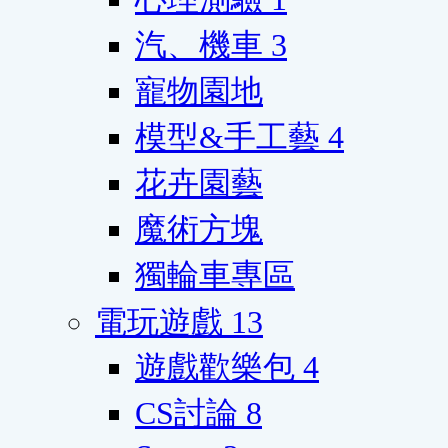
汽、機車
3
寵物園地
模型&手工藝
4
花卉園藝
魔術方塊
獨輪車專區
電玩遊戲
13
遊戲歡樂包
4
CS討論
8