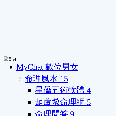
MyChat 數位男女
命理風水
15
星僑五術軟體
4
葫蘆墩命理網
5
命理問答
9