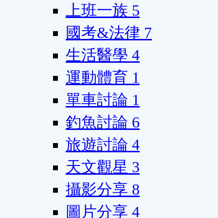
上班一族
5
國考&法律
7
生活醫學
4
運動體育
1
單車討論
1
釣魚討論
6
旅遊討論
4
天文觀星
3
攝影分享
8
圖片分享
4