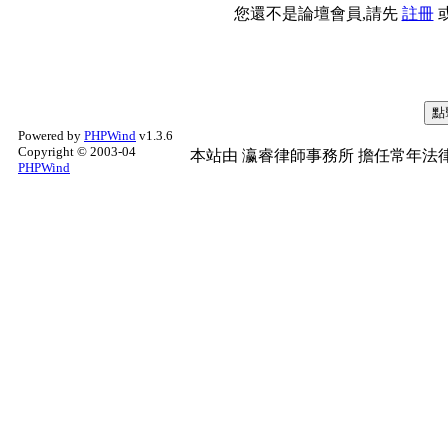
您還不是論壇會員,請先
註冊
Powered by
PHPWind
v1.3.6
Copyright © 2003-04
本站由
瀛睿律師事務所
擔任常年法律
PHPWind