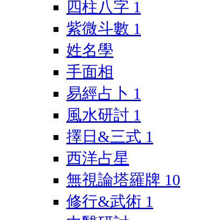
四柱八字
1
紫微斗數
1
姓名學
手面相
易經占卜
1
風水研討
1
擇日&三式
1
西洋占星
無視論塔羅牌
10
修行&武術
1