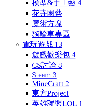
模型&手工藝
4
花卉園藝
魔術方塊
獨輪車專區
電玩遊戲
13
遊戲歡樂包
4
CS討論
8
Steam
3
MineCraft
2
東方Project
英雄聯盟LOL
1