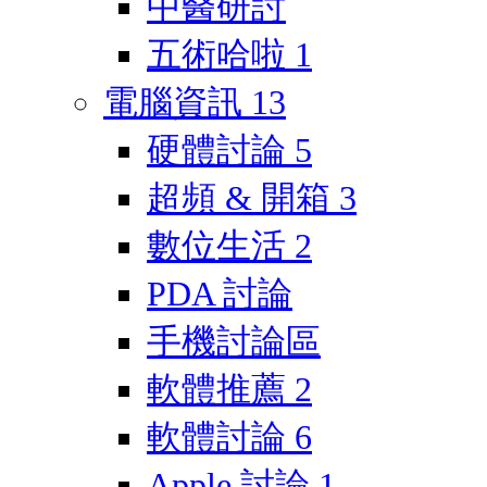
中醫研討
五術哈啦
1
電腦資訊
13
硬體討論
5
超頻 & 開箱
3
數位生活
2
PDA 討論
手機討論區
軟體推薦
2
軟體討論
6
Apple 討論
1