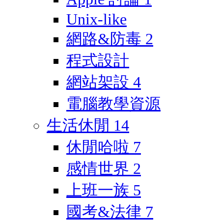
Unix-like
網路&防毒
2
程式設計
網站架設
4
電腦教學資源
生活休閒
14
休閒哈啦
7
感情世界
2
上班一族
5
國考&法律
7