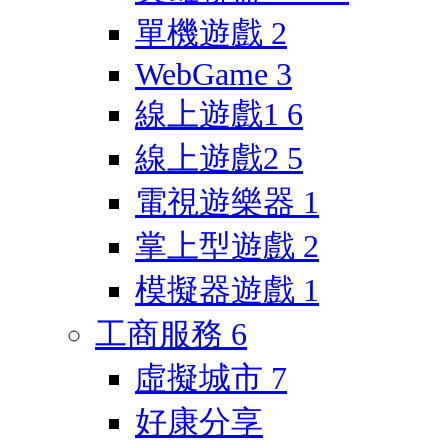
單機遊戲
2
WebGame
3
線上遊戲1
6
線上遊戲2
5
電視遊樂器
1
掌上型遊戲
2
模擬器遊戲
1
工商服務
6
虛擬城市
7
好康分享