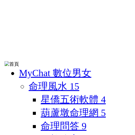
MyChat 數位男女
命理風水
15
星僑五術軟體
4
葫蘆墩命理網
5
命理問答
9