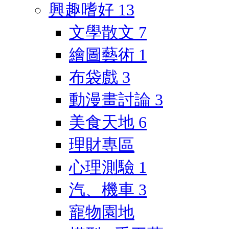
興趣嗜好
13
文學散文
7
繪圖藝術
1
布袋戲
3
動漫畫討論
3
美食天地
6
理財專區
心理測驗
1
汽、機車
3
寵物園地