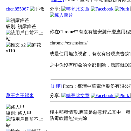
chen855067
分享:
級別:
初露鋒芒
你在Chrome中有沒有被安裝什麼應用程
chrome://extensions/
x2
x110
或是使用無痕視窗，有沒有出現廣告(如
之中你沒有印象的全部刪除，應該就OK
[1 樓]
From：臺灣中華電信股份有限公司
萬王之王歸來
分享:
樓主那種情形.應算是惡意程式其中一種.
級別:
路人甲
防毒軟體無法去除