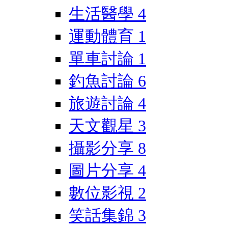
生活醫學
4
運動體育
1
單車討論
1
釣魚討論
6
旅遊討論
4
天文觀星
3
攝影分享
8
圖片分享
4
數位影視
2
笑話集錦
3