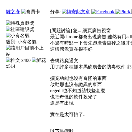
離之彥
分享:
[問題討論] 急... 網頁廣告視窗
最近開chrome都會出現廣告 雖然有用adb
級別:
小有名氣
不過有時點一下會先跑廣告擋掉之後才
這樣感覺實在很不好
x400
去網路爬過文
x514
用了許多種抓木馬砍廣告的防毒軟件 都
擴充功能也沒有奇怪的東西
啟動那也沒有詭異的東西
regedit也不知道該找些甚麼
也把奇怪的軟件殺光了
還是有出現
實在是太可怕了...
以下是症狀