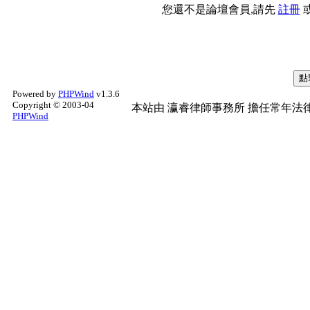
您還不是論壇會員,請先
註冊
Powered by
PHPWind
v1.3.6
Copyright © 2003-04
本站由
瀛睿律師事務所
擔任常年法律
PHPWind