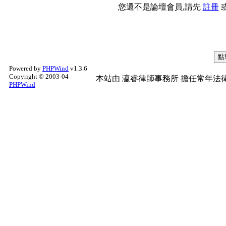
您還不是論壇會員,請先
註冊
Powered by
PHPWind
v1.3.6
Copyright © 2003-04
本站由
瀛睿律師事務所
擔任常年法律
PHPWind