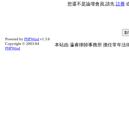
您還不是論壇會員,請先
註冊
Powered by
PHPWind
v1.3.6
Copyright © 2003-04
本站由
瀛睿律師事務所
擔任常年法律
PHPWind