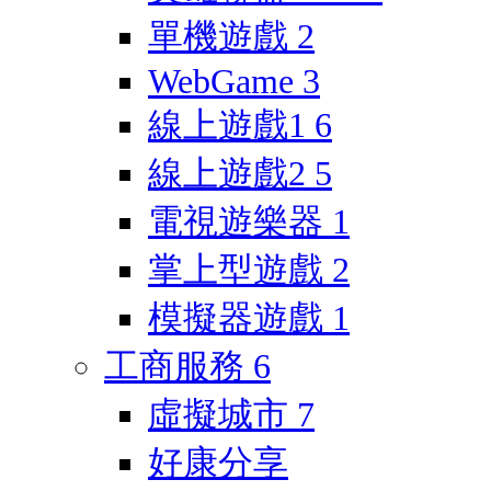
單機遊戲
2
WebGame
3
線上遊戲1
6
線上遊戲2
5
電視遊樂器
1
掌上型遊戲
2
模擬器遊戲
1
工商服務
6
虛擬城市
7
好康分享