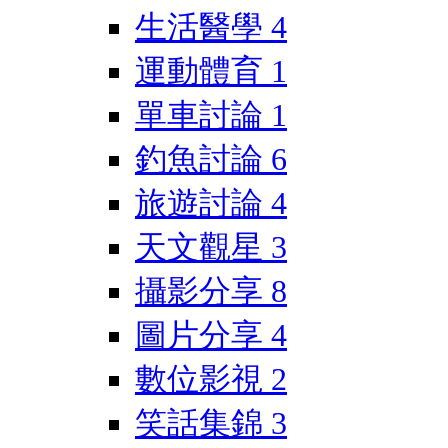
生活醫學
4
運動體育
1
單車討論
1
釣魚討論
6
旅遊討論
4
天文觀星
3
攝影分享
8
圖片分享
4
數位影視
2
笑話集錦
3