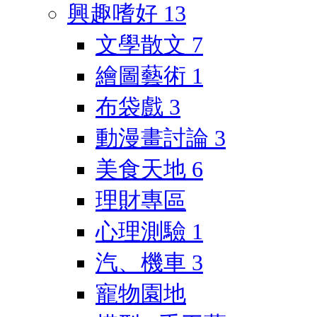
興趣嗜好
13
文學散文
7
繪圖藝術
1
布袋戲
3
動漫畫討論
3
美食天地
6
理財專區
心理測驗
1
汽、機車
3
寵物園地