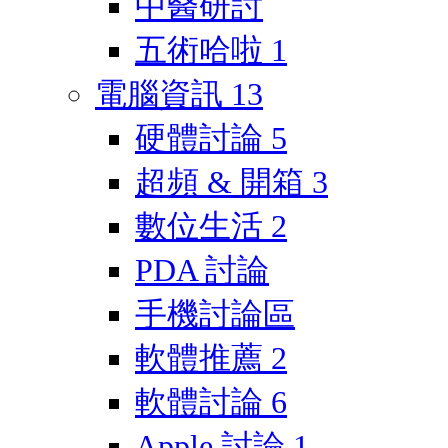
中醫研討
五術哈啦
1
電腦資訊
13
硬體討論
5
超頻 & 開箱
3
數位生活
2
PDA 討論
手機討論區
軟體推薦
2
軟體討論
6
Apple 討論
1