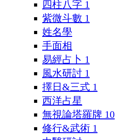
四柱八字
1
紫微斗數
1
姓名學
手面相
易經占卜
1
風水研討
1
擇日&三式
1
西洋占星
無視論塔羅牌
10
修行&武術
1