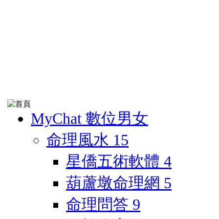
MyChat 數位男女
命理風水
15
星僑五術軟體
4
葫蘆墩命理網
5
命理問答
9