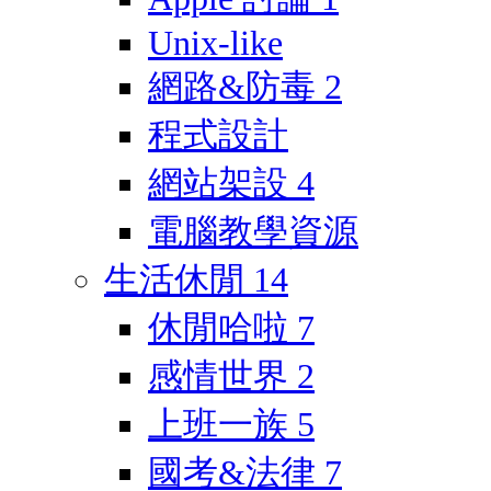
Unix-like
網路&防毒
2
程式設計
網站架設
4
電腦教學資源
生活休閒
14
休閒哈啦
7
感情世界
2
上班一族
5
國考&法律
7