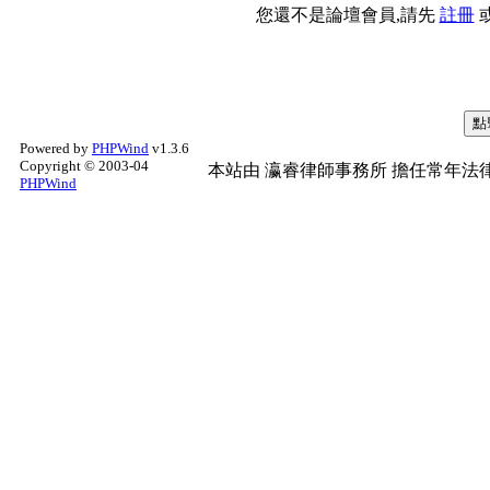
您還不是論壇會員,請先
註冊
Powered by
PHPWind
v1.3.6
Copyright © 2003-04
本站由
瀛睿律師事務所
擔任常年法律
PHPWind