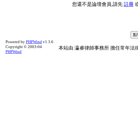
您還不是論壇會員,請先
註冊
Powered by
PHPWind
v1.3.6
Copyright © 2003-04
本站由
瀛睿律師事務所
擔任常年法律
PHPWind