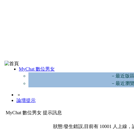
MyChat 數位男女
－最近版
－最近瀏
»
論壇提示
MyChat 數位男女 提示訊息
狀態:發生錯誤,目前有 10001 人上線