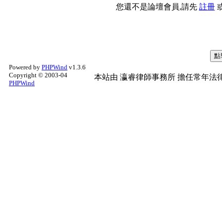
您還不是論壇會員,請先
註冊
Powered by
PHPWind
v1.3.6
Copyright © 2003-04
本站由
瀛睿律師事務所
擔任常年法律
PHPWind