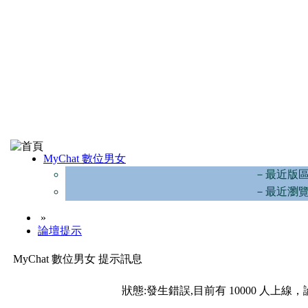
MyChat 數位男女
－最近版
－最近瀏
»
論壇提示
MyChat 數位男女 提示訊息
狀態:發生錯誤,目前有 10000 人上線