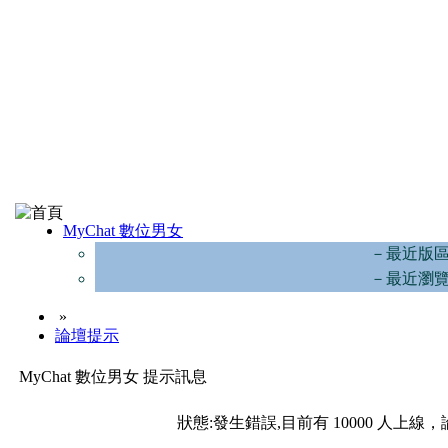
MyChat 數位男女
－最近版
－最近瀏
»
論壇提示
MyChat 數位男女 提示訊息
狀態:發生錯誤,目前有 10000 人上線