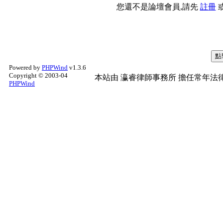
您還不是論壇會員,請先
註冊
Powered by
PHPWind
v1.3.6
Copyright © 2003-04
本站由
瀛睿律師事務所
擔任常年法律
PHPWind