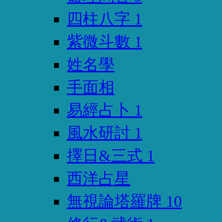
四柱八字
1
紫微斗數
1
姓名學
手面相
易經占卜
1
風水研討
1
擇日&三式
1
西洋占星
無視論塔羅牌
10