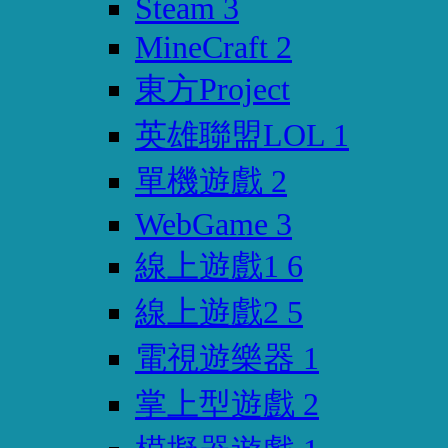
Steam
3
MineCraft
2
東方Project
英雄聯盟LOL
1
單機遊戲
2
WebGame
3
線上遊戲1
6
線上遊戲2
5
電視遊樂器
1
掌上型遊戲
2