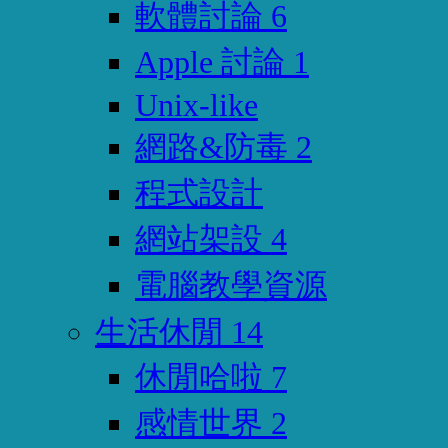
軟體討論
6
Apple 討論
1
Unix-like
網路&防毒
2
程式設計
網站架設
4
電腦教學資源
生活休閒
14
休閒哈啦
7
感情世界
2