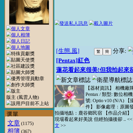
[生態.風]
分享:
[Pentax]紅色
蓮花看起來很美!但我拍起來卻
【器材資訊】 相機廠
Pentax / 類型: 數位相機
版主 (風雲人物)
號: Optio v10 (N/A)
件】 影像處理：原圖
拍攝地點：鹿谷鄉民宿 【作品介紹】
選單
現場看起來好美說 但經拍攝後卻 .. <
文章
(1175)
文
>>
相簿
(367)