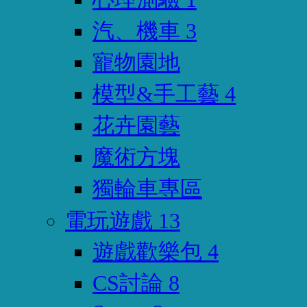
汽、機車
3
寵物園地
模型&手工藝
4
花卉園藝
魔術方塊
獨輪車專區
電玩遊戲
13
遊戲歡樂包
4
CS討論
8