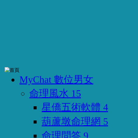
MyChat 數位男女
命理風水
15
星僑五術軟體
4
葫蘆墩命理網
5
命理問答
9