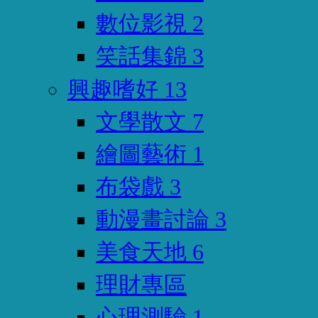
數位影視
2
笑話集錦
3
興趣嗜好
13
文學散文
7
繪圖藝術
1
布袋戲
3
動漫畫討論
3
美食天地
6
理財專區
心理測驗
1