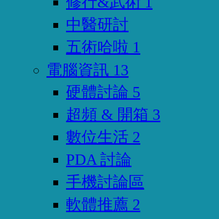
修行&武術
1
中醫研討
五術哈啦
1
電腦資訊
13
硬體討論
5
超頻 & 開箱
3
數位生活
2
PDA 討論
手機討論區
軟體推薦
2