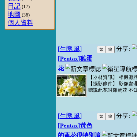
日記
(17)
地圖
(36)
個人資料
[生態.風]
分享:
[Pentax]雞蛋
花
【器材資訊】 相機廠牌：Pent
【攝影條件】 影像處
聽說此花叫雞蛋花 不知真
[生態.風]
分享:
[Pentax]黃色
的蓮花很特別唷