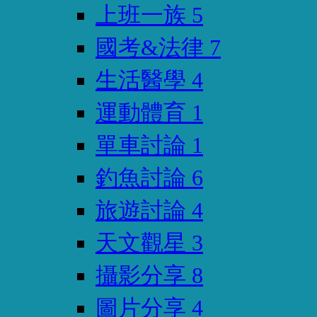
上班一族
5
國考&法律
7
生活醫學
4
運動體育
1
單車討論
1
釣魚討論
6
旅遊討論
4
天文觀星
3
攝影分享
8
圖片分享
4