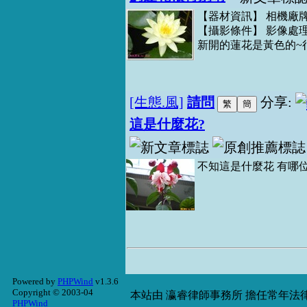
【器材資訊】 相機廠牌：Pent
【攝影條件】 影像處
新開的蓮花是黃色的~很特別
[生態.風]
請問
分享:
這是什麼花?
不知這是什麼花 有哪位
Powered by
PHPWind
v1.3.6
Copyright © 2003-04
本站由
瀛睿律師事務所
擔任常年法律
PHPWind