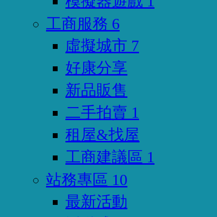
模擬器遊戲
1
工商服務
6
虛擬城市
7
好康分享
新品販售
二手拍賣
1
租屋&找屋
工商建議區
1
站務專區
10
最新活動