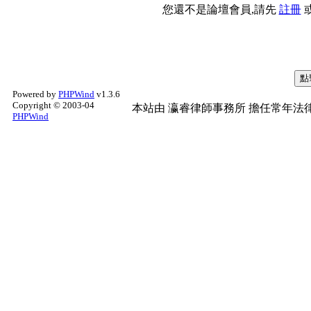
您還不是論壇會員,請先
註冊
Powered by
PHPWind
v1.3.6
Copyright © 2003-04
本站由
瀛睿律師事務所
擔任常年法律
PHPWind