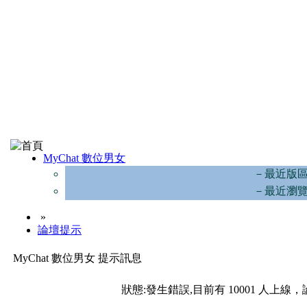
MyChat 數位男女
－最近版
－最近瀏
»
論壇提示
MyChat 數位男女 提示訊息
狀態:發生錯誤,目前有 10001 人上線