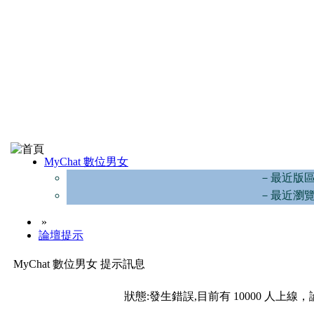
MyChat 數位男女
－最近版
－最近瀏
»
論壇提示
MyChat 數位男女 提示訊息
狀態:發生錯誤,目前有 10000 人上線