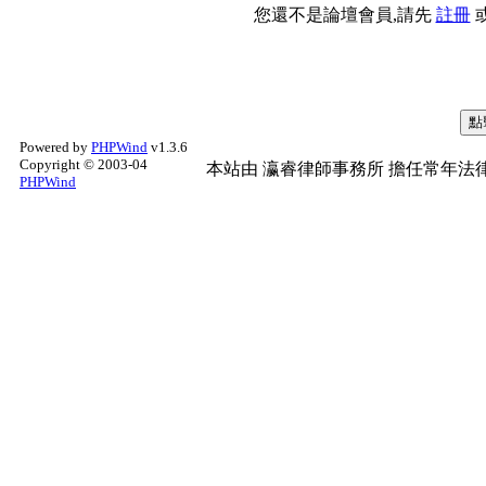
您還不是論壇會員,請先
註冊
Powered by
PHPWind
v1.3.6
Copyright © 2003-04
本站由
瀛睿律師事務所
擔任常年法律
PHPWind