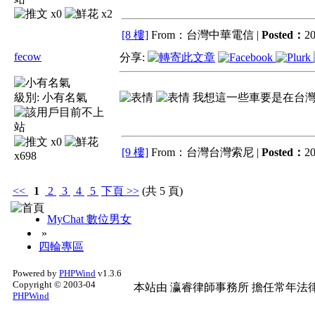
x0
x2
[8 樓]
From：台灣中華電信 |
Posted：
20
fecow
分享:
級別:
小有名氣
我想這一些車要是在台灣
x0
[9 樓]
From：台灣台灣索尼 |
Posted：
20
x698
<<
1
2
3
4
5
下頁
>>
(共 5 頁)
MyChat 數位男女
»
四輪專區
Powered by
PHPWind
v1.3.6
Copyright © 2003-04
本站由
瀛睿律師事務所
擔任常年法律
PHPWind