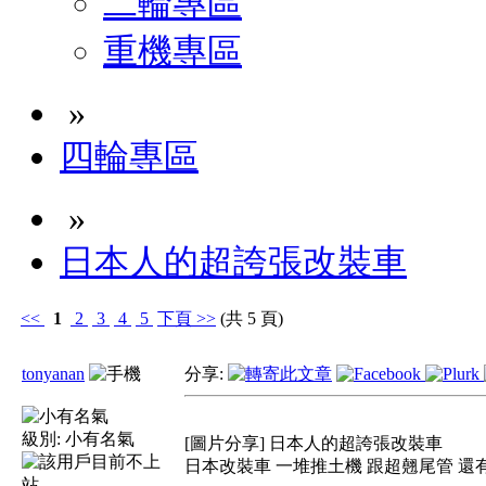
二輪專區
重機專區
»
四輪專區
»
日本人的超誇張改裝車
<<
1
2
3
4
5
下頁
>>
(共 5 頁)
tonyanan
分享:
級別:
小有名氣
[圖片分享] 日本人的超誇張改裝車
日本改裝車 一堆推土機 跟超翹尾管 還有