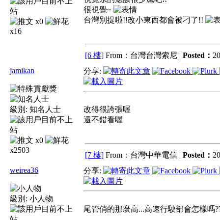
很視覺~
台灣別提啦!!改小東西都會被刁了!!
x0
x16
[6 樓]
From：台灣台灣索尼 |
Posted：
20
jamikan
分享:
級別:
知名人士
改得很誇張喔
還不錯看喔
x0
x2503
[7 樓]
From：台灣中華電信 |
Posted：
20
weirea36
分享:
級別:
小人物
尾管俏的那麼高...高速行駛部會怎樣嗎?