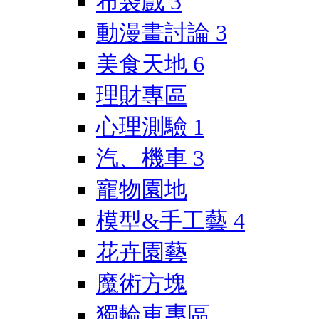
布袋戲
3
動漫畫討論
3
美食天地
6
理財專區
心理測驗
1
汽、機車
3
寵物園地
模型&手工藝
4
花卉園藝
魔術方塊
獨輪車專區