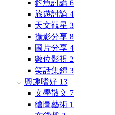
釣魚討論
6
旅遊討論
4
天文觀星
3
攝影分享
8
圖片分享
4
數位影視
2
笑話集錦
3
興趣嗜好
13
文學散文
7
繪圖藝術
1