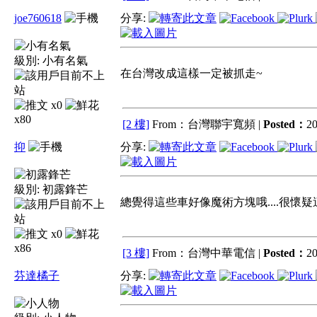
joe760618
分享:
級別:
小有名氣
在台灣改成這樣一定被抓走~
x0
x80
[2 樓]
From：台灣聯宇寬頻 |
Posted：
20
抑
分享:
級別:
初露鋒芒
總覺得這些車好像魔術方塊哦....很懷疑這
x0
x86
[3 樓]
From：台灣中華電信 |
Posted：
20
芬達橘子
分享: