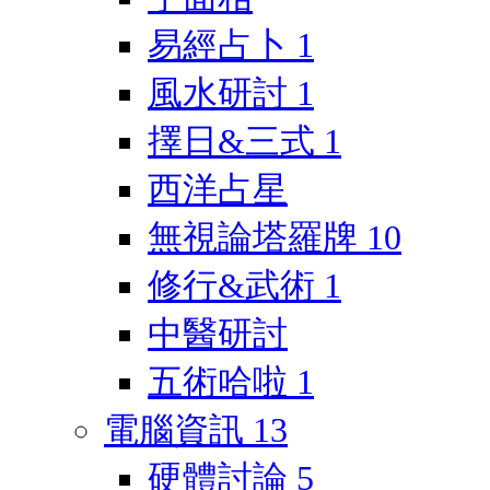
易經占卜
1
風水研討
1
擇日&三式
1
西洋占星
無視論塔羅牌
10
修行&武術
1
中醫研討
五術哈啦
1
電腦資訊
13
硬體討論
5