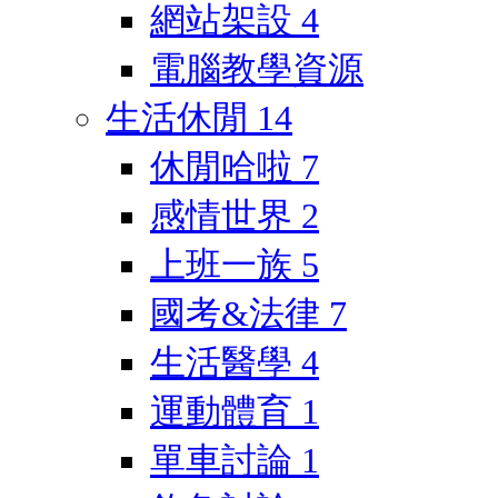
網站架設
4
電腦教學資源
生活休閒
14
休閒哈啦
7
感情世界
2
上班一族
5
國考&法律
7
生活醫學
4
運動體育
1
單車討論
1