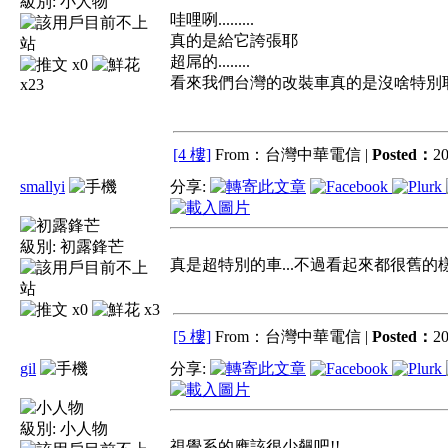
級別:
小人物
哇哩咧.........
真的是給它誇張耶
超屌的........
x0
看來我們台灣的改裝車真的是沒啥特別
x23
[4 樓]
From：台灣中華電信 |
Posted：
20
smallyi
分享:
級別:
初露鋒芒
真是超特別的車...不過看起來都很舊的樣
x0
x3
[5 樓]
From：台灣中華電信 |
Posted：
20
gil
分享:
級別:
小人物
視覺系的應該很少飆吧!!