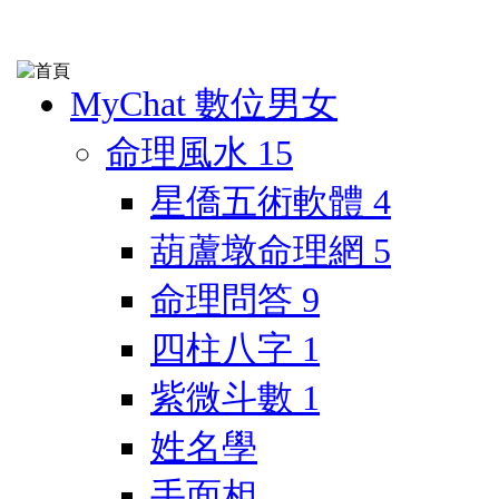
MyChat 數位男女
命理風水
15
星僑五術軟體
4
葫蘆墩命理網
5
命理問答
9
四柱八字
1
紫微斗數
1
姓名學
手面相