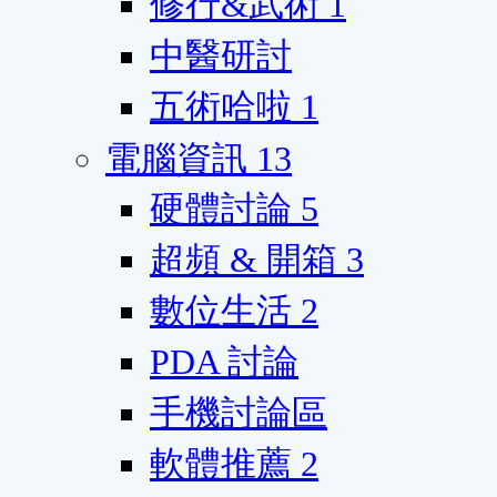
修行&武術
1
中醫研討
五術哈啦
1
電腦資訊
13
硬體討論
5
超頻 & 開箱
3
數位生活
2
PDA 討論
手機討論區
軟體推薦
2