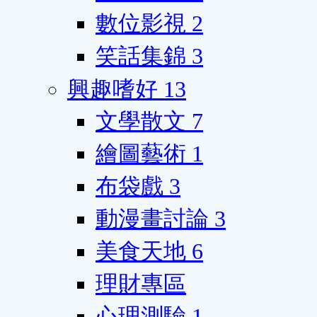
數位影視
2
笑話集錦
3
興趣嗜好
13
文學散文
7
繪圖藝術
1
布袋戲
3
動漫畫討論
3
美食天地
6
理財專區
心理測驗
1