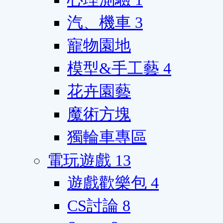
汽、機車
3
寵物園地
模型&手工藝
4
花卉園藝
魔術方塊
獨輪車專區
電玩遊戲
13
遊戲歡樂包
4
CS討論
8