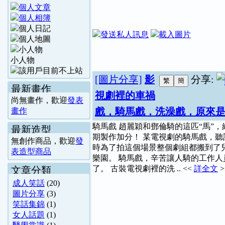
小人物
[圖片分享]
影
分享:
最新畫作
視劇裡的車禍
尚無畫作，歡迎
發表
戲，騎馬戲，洗澡戲，原來
畫作
騎馬戲 趙麗穎和鄧倫騎的這匹“馬”，
最新造型
期製作加分！ 某電視劇的騎馬戲，聽
無創作商品，歡迎
發
時為了拍這個場景整個劇組都搬到了
表造型商品
樂園。 騎馬戲，辛苦讓人騎的工作人
了。 古裝電視劇裡的洗 .. <<
詳全文
>
文章分類
成人笑話
(20)
圖片分享
(3)
笑話集錦
(1)
女人話題
(1)