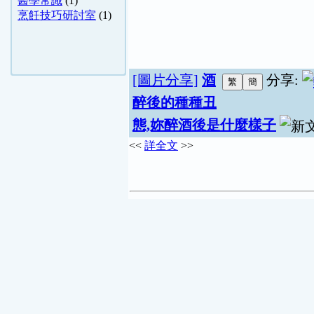
醫學常識
(1)
烹飪技巧研討室
(1)
[圖片分享]
酒
分享:
醉後的種種丑
態,妳醉酒後是什麼樣子
<<
詳全文
>>