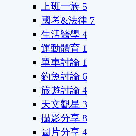
上班一族
5
國考&法律
7
生活醫學
4
運動體育
1
單車討論
1
釣魚討論
6
旅遊討論
4
天文觀星
3
攝影分享
8
圖片分享
4