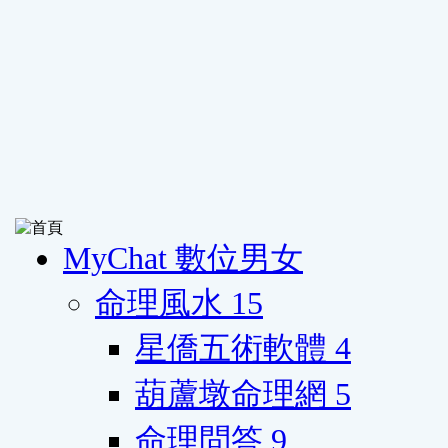
MyChat 數位男女
命理風水
15
星僑五術軟體
4
葫蘆墩命理網
5
命理問答
9