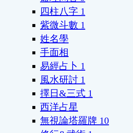
四柱八字
1
紫微斗數
1
姓名學
手面相
易經占卜
1
風水研討
1
擇日&三式
1
西洋占星
無視論塔羅牌
10