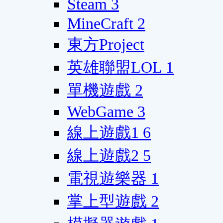
Steam
3
MineCraft
2
東方Project
英雄聯盟LOL
1
單機遊戲
2
WebGame
3
線上遊戲1
6
線上遊戲2
5
電視遊樂器
1
掌上型遊戲
2