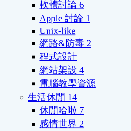
軟體討論
6
Apple 討論
1
Unix-like
網路&防毒
2
程式設計
網站架設
4
電腦教學資源
生活休閒
14
休閒哈啦
7
感情世界
2