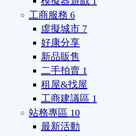
模擬器遊戲
1
工商服務
6
虛擬城市
7
好康分享
新品販售
二手拍賣
1
租屋&找屋
工商建議區
1
站務專區
10
最新活動