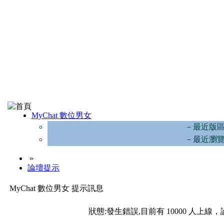
MyChat 數位男女
－最近版
－最近瀏
»
論壇提示
MyChat 數位男女 提示訊息
狀態:發生錯誤,目前有 10000 人上線