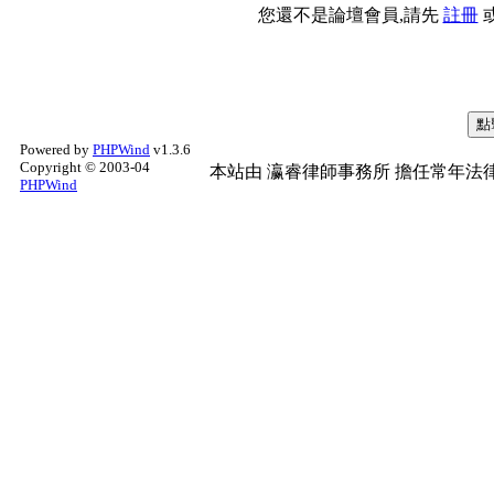
您還不是論壇會員,請先
註冊
Powered by
PHPWind
v1.3.6
Copyright © 2003-04
本站由
瀛睿律師事務所
擔任常年法律
PHPWind