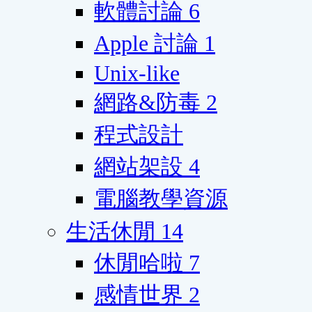
軟體討論
6
Apple 討論
1
Unix-like
網路&防毒
2
程式設計
網站架設
4
電腦教學資源
生活休閒
14
休閒哈啦
7
感情世界
2