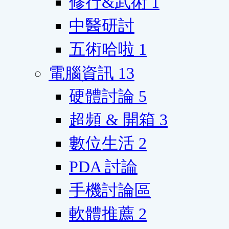
修行&武術
1
中醫研討
五術哈啦
1
電腦資訊
13
硬體討論
5
超頻 & 開箱
3
數位生活
2
PDA 討論
手機討論區
軟體推薦
2