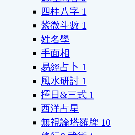
四柱八字
1
紫微斗數
1
姓名學
手面相
易經占卜
1
風水研討
1
擇日&三式
1
西洋占星
無視論塔羅牌
10