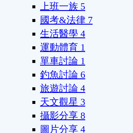
上班一族
5
國考&法律
7
生活醫學
4
運動體育
1
單車討論
1
釣魚討論
6
旅遊討論
4
天文觀星
3
攝影分享
8
圖片分享
4