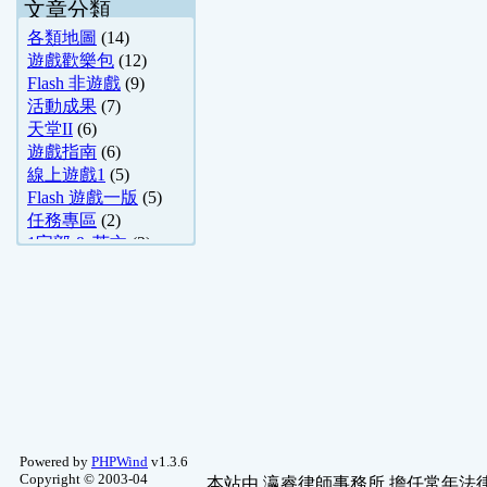
文章分類
各類地圖
(14)
遊戲歡樂包
(12)
Flash 非遊戲
(9)
活動成果
(7)
天堂II
(6)
遊戲指南
(6)
線上遊戲1
(5)
Flash 遊戲一版
(5)
任務專區
(2)
1字部 & 英文
(2)
RO仙境
(2)
Flash 遊戲二版
(2)
醫學常識
(1)
非官方
(1)
程式專區
(1)
子雲軒-命理問答
(1)
舊文章保存區
(1)
寵物園地
(1)
葫蘆墩-命理問答
(1)
Powered by
PHPWind
v1.3.6
影評推薦
(1)
Copyright © 2003-04
本站由
瀛睿律師事務所
擔任常年法律