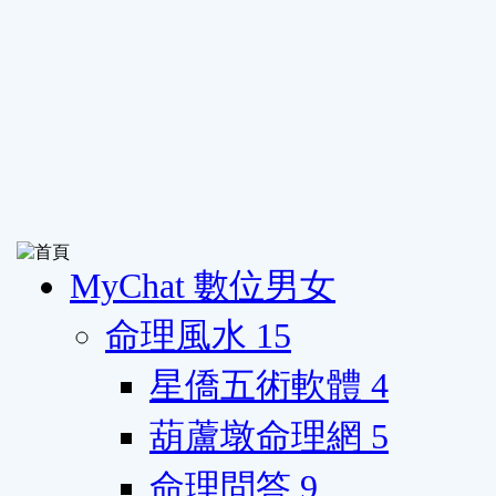
MyChat 數位男女
命理風水
15
星僑五術軟體
4
葫蘆墩命理網
5
命理問答
9