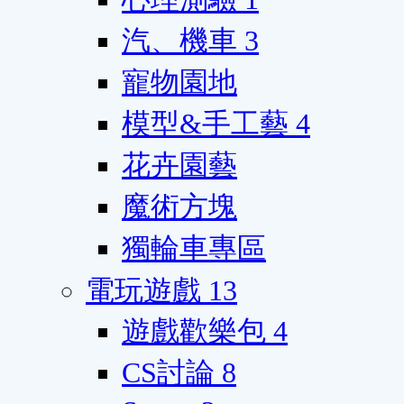
汽、機車
3
寵物園地
模型&手工藝
4
花卉園藝
魔術方塊
獨輪車專區
電玩遊戲
13
遊戲歡樂包
4
CS討論
8