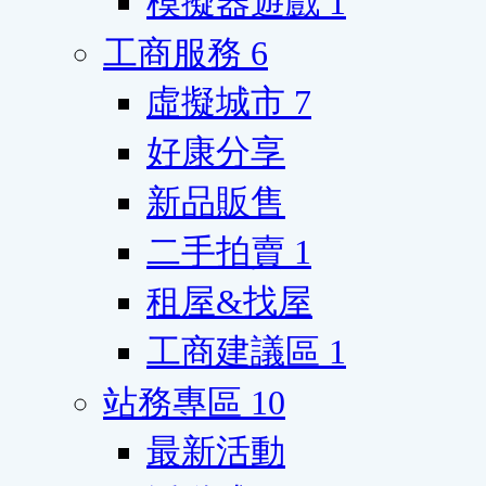
模擬器遊戲
1
工商服務
6
虛擬城市
7
好康分享
新品販售
二手拍賣
1
租屋&找屋
工商建議區
1
站務專區
10
最新活動