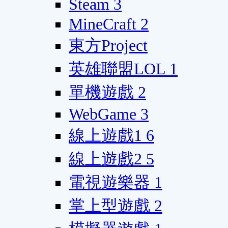
Steam
3
MineCraft
2
東方Project
英雄聯盟LOL
1
單機遊戲
2
WebGame
3
線上遊戲1
6
線上遊戲2
5
電視遊樂器
1
掌上型遊戲
2