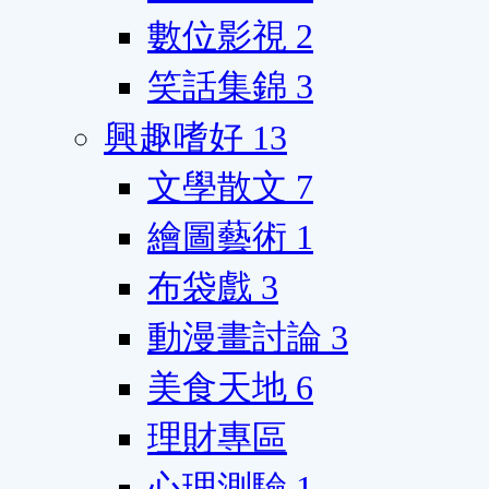
數位影視
2
笑話集錦
3
興趣嗜好
13
文學散文
7
繪圖藝術
1
布袋戲
3
動漫畫討論
3
美食天地
6
理財專區
心理測驗
1