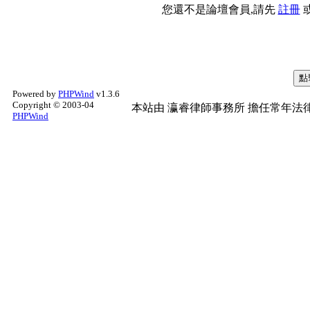
您還不是論壇會員,請先
註冊
Powered by
PHPWind
v1.3.6
Copyright © 2003-04
本站由
瀛睿律師事務所
擔任常年法律
PHPWind