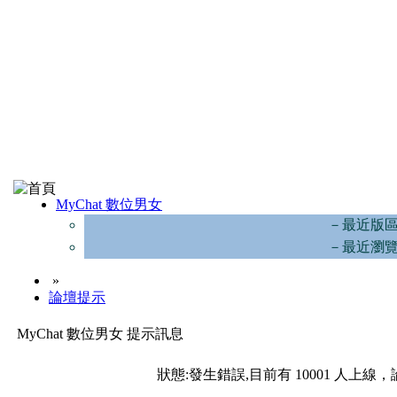
MyChat 數位男女
－最近版
－最近瀏
»
論壇提示
MyChat 數位男女 提示訊息
狀態:發生錯誤,目前有 10001 人上線