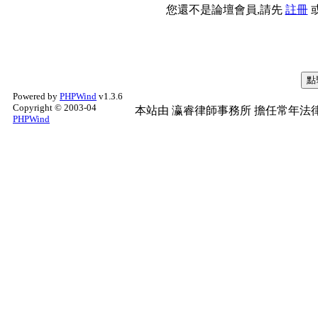
您還不是論壇會員,請先
註冊
Powered by
PHPWind
v1.3.6
Copyright © 2003-04
本站由
瀛睿律師事務所
擔任常年法律
PHPWind