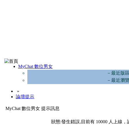
MyChat 數位男女
－最近版
－最近瀏
»
論壇提示
MyChat 數位男女 提示訊息
狀態:發生錯誤,目前有 10000 人上線