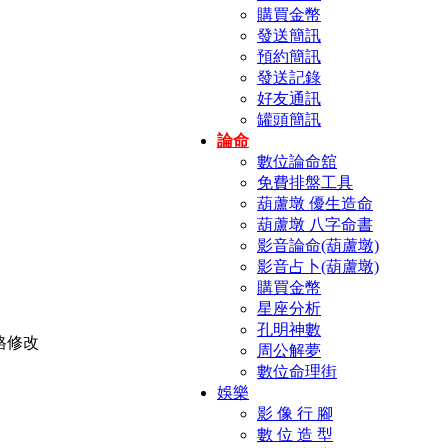
購買金幣
發送簡訊
預約簡訊
發送記錄
好友通訊
罐頭簡訊
論命
數位論命舘
免費排盤工具
葫蘆墩 優生造命
葫蘆墩 八字命書
影音論命(葫蘆墩)
影音占卜(葫蘆墩)
購買金幣
星座分析
孔明神數
周公解夢
數位命理街
娛樂
影 像 行 腳
數 位 造 型