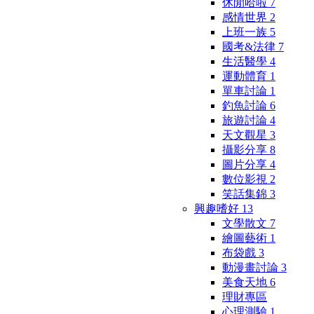
休閒哈啦
7
感情世界
2
上班一族
5
國考&法律
7
生活醫學
4
運動體育
1
單車討論
1
釣魚討論
6
旅遊討論
4
天文觀星
3
攝影分享
8
圖片分享
4
數位影視
2
笑話集錦
3
興趣嗜好
13
文學散文
7
繪圖藝術
1
布袋戲
3
動漫畫討論
3
美食天地
6
理財專區
心理測驗
1