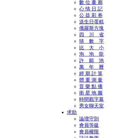
數 位 畫 廊
心 情 日 記
公 益 彩 券
送生日蛋糕
俄羅斯方塊
四 川 省
猜 數 字
比 大 小
泡 泡 龍
許 願 池
萬 年 曆
經 期 計 算
體 重 測 量
音 樂 點 播
衛 星 地 圖
時間戳字幕
男女聊天室
求助
論壇守則
會員等級
會員權限