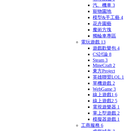
汽、機車
3
寵物園地
模型&手工藝
4
花卉園藝
魔術方塊
獨輪車專區
電玩遊戲
13
遊戲歡樂包
4
CS討論
8
Steam
3
MineCraft
2
東方Project
英雄聯盟LOL
1
單機遊戲
2
WebGame
3
線上遊戲1
6
線上遊戲2
5
電視遊樂器
1
掌上型遊戲
2
模擬器遊戲
1
工商服務
6