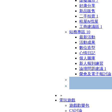
虛擬城市
7
好康分享
新品販售
二手拍賣
1
租屋&找屋
工商建議區
1
站務專區
10
最新活動
活動成果
數位造型
心情日記
個人圖庫
新人報到練習
論壇問題建議
1
榮會及電子報討論
»
電玩遊戲
遊戲歡樂包
CS討論