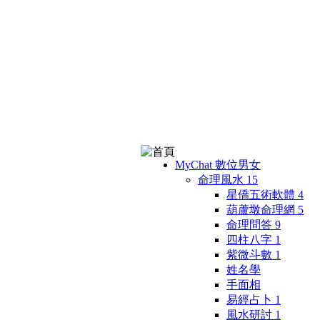
MyChat 數位男女
命理風水
15
星僑五術軟體
4
葫蘆墩命理網
5
命理問答
9
四柱八字
1
紫微斗數
1
姓名學
手面相
易經占卜
1
風水研討
1