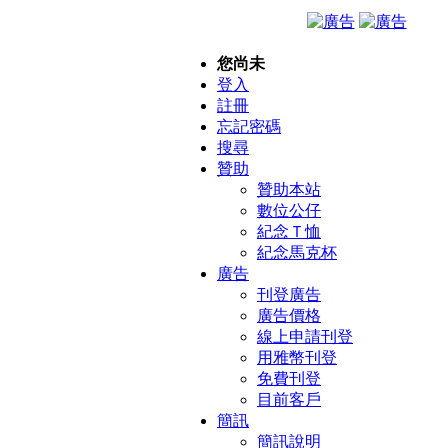
您尚未
登入
註冊
忘記密碼
搜尋
贊助
贊助本站
數位公仔
紀念Ｔ恤
紀念馬克杯
廣告
刊登廣告
廣告價格
線上申請刊登
用雅幣刊登
免費刊登
目前客戶
簡訊
簡訊說明