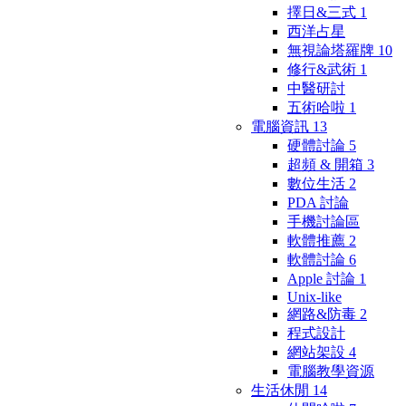
擇日&三式
1
西洋占星
無視論塔羅牌
10
修行&武術
1
中醫研討
五術哈啦
1
電腦資訊
13
硬體討論
5
超頻 & 開箱
3
數位生活
2
PDA 討論
手機討論區
軟體推薦
2
軟體討論
6
Apple 討論
1
Unix-like
網路&防毒
2
程式設計
網站架設
4
電腦教學資源
生活休閒
14