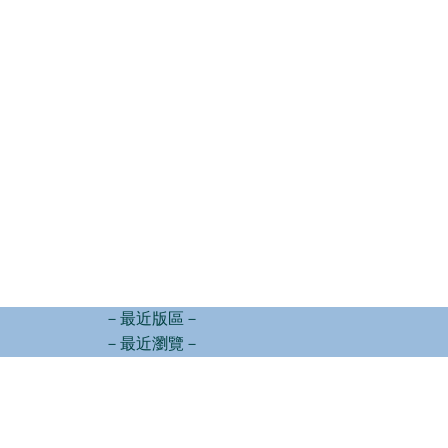
－最近版區－
－最近瀏覽－