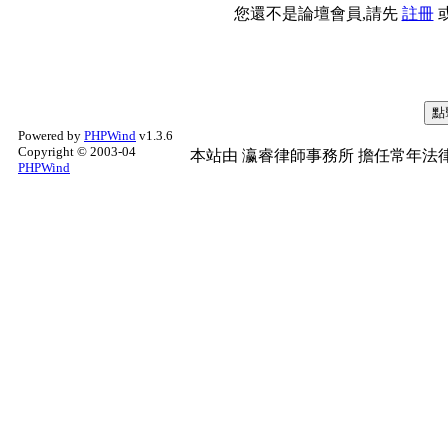
您還不是論壇會員,請先
註冊
Powered by
PHPWind
v1.3.6
Copyright © 2003-04
本站由
瀛睿律師事務所
擔任常年法律
PHPWind