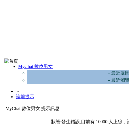
MyChat 數位男女
－最近版
－最近瀏
»
論壇提示
MyChat 數位男女 提示訊息
狀態:發生錯誤,目前有 10000 人上線