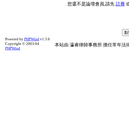
您還不是論壇會員,請先
註冊
Powered by
PHPWind
v1.3.6
Copyright © 2003-04
本站由
瀛睿律師事務所
擔任常年法律
PHPWind