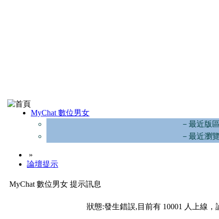
MyChat 數位男女
－最近版
－最近瀏
»
論壇提示
MyChat 數位男女 提示訊息
狀態:發生錯誤,目前有 10001 人上線