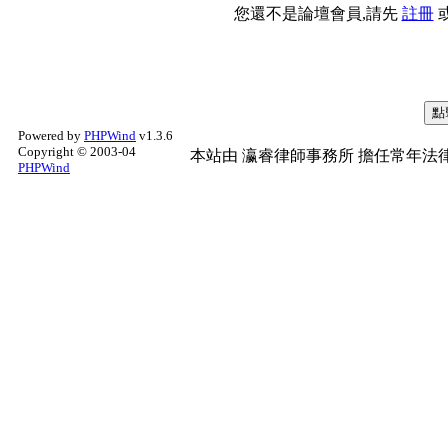
您還不是論壇會員,請先
註冊
Powered by
PHPWind
v1.3.6
Copyright © 2003-04
本站由
瀛睿律師事務所
擔任常年法律
PHPWind