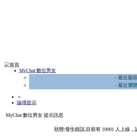
MyChat 數位男女
－最近版
－最近瀏
»
論壇提示
MyChat 數位男女 提示訊息
狀態:發生錯誤,目前有 10001 人上線