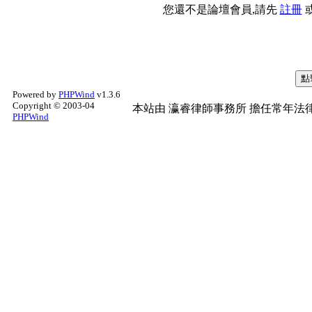
您還不是論壇會員,請先
註冊
Powered by
PHPWind
v1.3.6
Copyright © 2003-04
本站由
瀛睿律師事務所
擔任常年法律
PHPWind