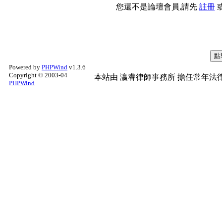
您還不是論壇會員,請先
註冊
Powered by
PHPWind
v1.3.6
Copyright © 2003-04
本站由
瀛睿律師事務所
擔任常年法律
PHPWind