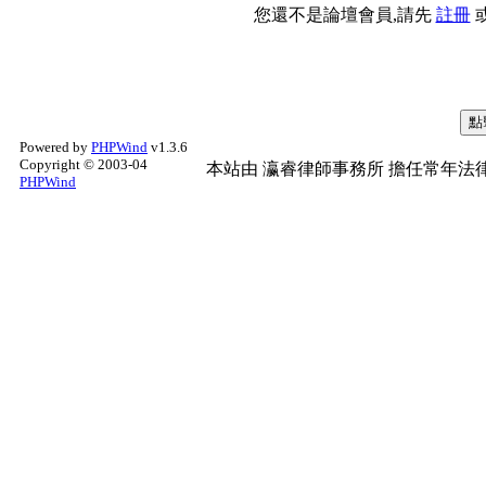
您還不是論壇會員,請先
註冊
Powered by
PHPWind
v1.3.6
Copyright © 2003-04
本站由
瀛睿律師事務所
擔任常年法律
PHPWind