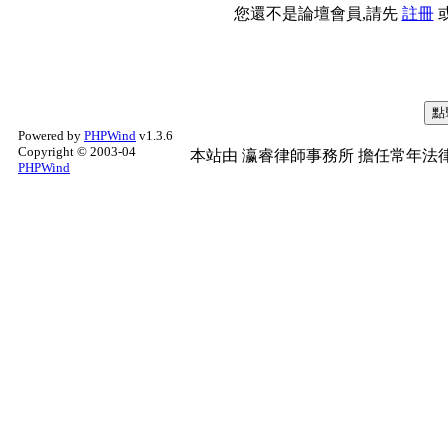
您還不是論壇會員,請先
註冊
Powered by
PHPWind
v1.3.6
Copyright © 2003-04
本站由
瀛睿律師事務所
擔任常年法律
PHPWind