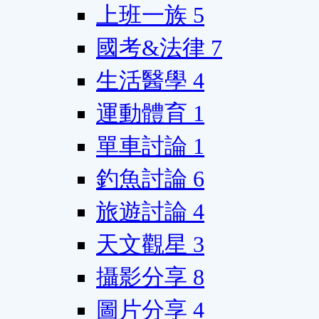
上班一族
5
國考&法律
7
生活醫學
4
運動體育
1
單車討論
1
釣魚討論
6
旅遊討論
4
天文觀星
3
攝影分享
8
圖片分享
4