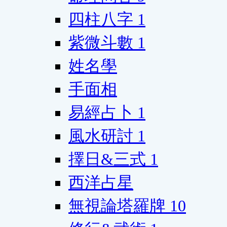
四柱八字
1
紫微斗數
1
姓名學
手面相
易經占卜
1
風水研討
1
擇日&三式
1
西洋占星
無視論塔羅牌
10