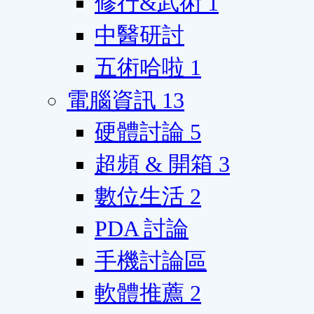
修行&武術
1
中醫研討
五術哈啦
1
電腦資訊
13
硬體討論
5
超頻 & 開箱
3
數位生活
2
PDA 討論
手機討論區
軟體推薦
2