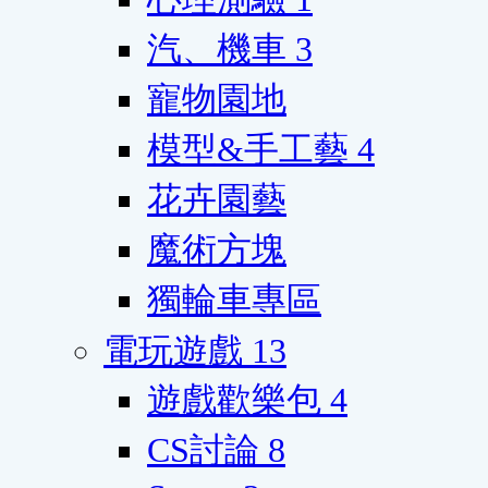
汽、機車
3
寵物園地
模型&手工藝
4
花卉園藝
魔術方塊
獨輪車專區
電玩遊戲
13
遊戲歡樂包
4
CS討論
8