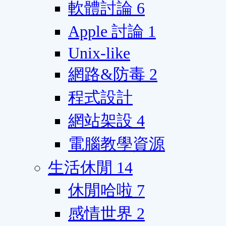
軟體討論
6
Apple 討論
1
Unix-like
網路&防毒
2
程式設計
網站架設
4
電腦教學資源
生活休閒
14
休閒哈啦
7
感情世界
2