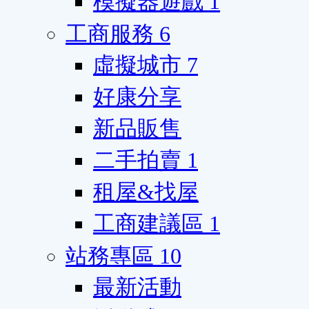
模擬器遊戲
1
工商服務
6
虛擬城市
7
好康分享
新品販售
二手拍賣
1
租屋&找屋
工商建議區
1
站務專區
10
最新活動