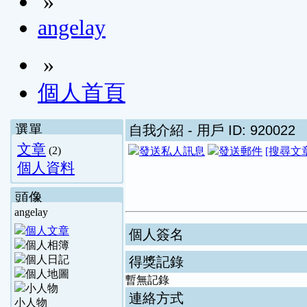
»
angelay
»
個人首頁
選單
自我介紹
- 用戶 ID: 920022
文章
(2)
[搜尋文
個人資料
頭像
angelay
個人簽名
得獎記錄
暫無記錄
連絡方式
小人物