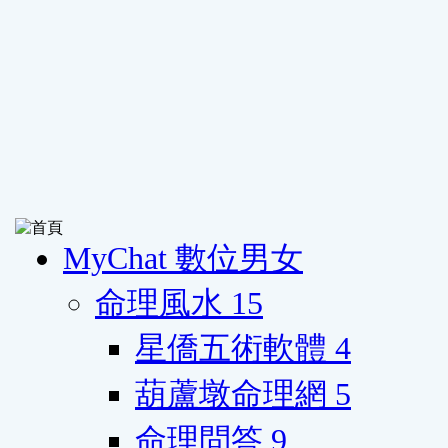
MyChat 數位男女
命理風水
15
星僑五術軟體
4
葫蘆墩命理網
5
命理問答
9