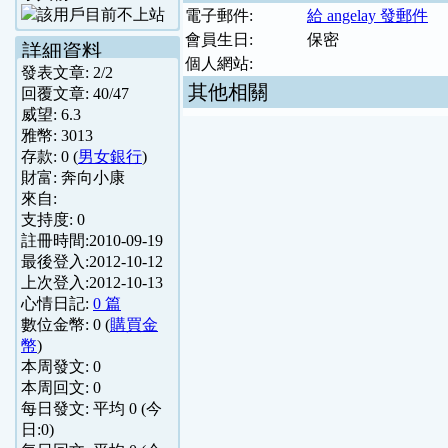
電子郵件:
給 angelay 發郵件
會員生日:
保密
詳細資料
個人網站:
發表文章:
2
/
2
其他相關
回覆文章:
40
/
47
威望:
6.3
雅幣:
3013
存款:
0
(
男女銀行
)
財富:
奔向小康
來自:
支持度:
0
註冊時間:
2010-09-19
最後登入:
2012-10-12
上次登入:
2012-10-13
心情日記:
0 篇
數位金幣:
0
(
購買金
幣
)
本周發文:
0
本周回文:
0
每日發文: 平均
0
(今
日:
0
)