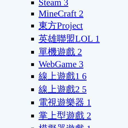
Steam
3
MineCraft
2
東方Project
英雄聯盟LOL
1
單機遊戲
2
WebGame
3
線上遊戲1
6
線上遊戲2
5
電視遊樂器
1
掌上型遊戲
2