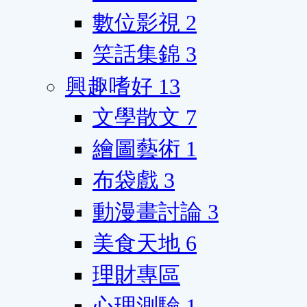
數位影視
2
笑話集錦
3
興趣嗜好
13
文學散文
7
繪圖藝術
1
布袋戲
3
動漫畫討論
3
美食天地
6
理財專區
心理測驗
1