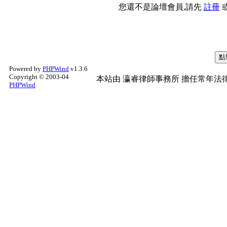
您還不是論壇會員,請先
註冊
Powered by
PHPWind
v1.3.6
Copyright © 2003-04
本站由
瀛睿律師事務所
擔任常年法律
PHPWind