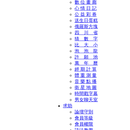
數 位 畫 廊
心 情 日 記
公 益 彩 券
送生日蛋糕
俄羅斯方塊
四 川 省
猜 數 字
比 大 小
泡 泡 龍
許 願 池
萬 年 曆
經 期 計 算
體 重 測 量
音 樂 點 播
衛 星 地 圖
時間戳字幕
男女聊天室
求助
論壇守則
會員等級
會員權限