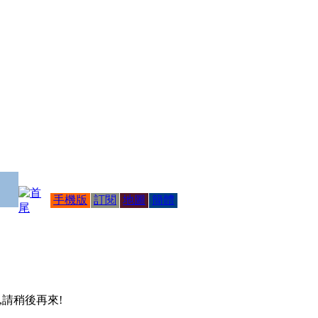
手機版
訂閱
地圖
簡體
 ,請稍後再來!