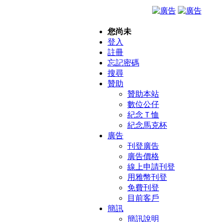
您尚未
登入
註冊
忘記密碼
搜尋
贊助
贊助本站
數位公仔
紀念Ｔ恤
紀念馬克杯
廣告
刊登廣告
廣告價格
線上申請刊登
用雅幣刊登
免費刊登
目前客戶
簡訊
簡訊說明