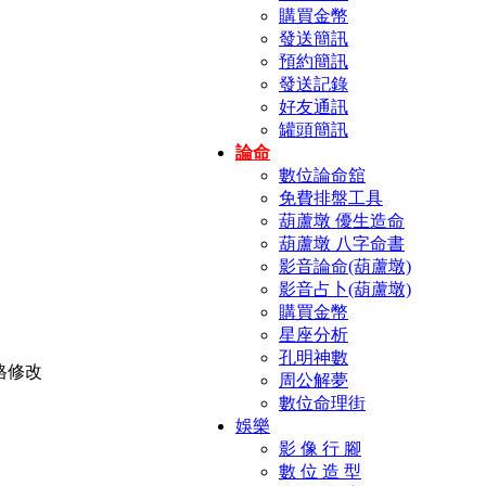
購買金幣
發送簡訊
預約簡訊
發送記錄
好友通訊
罐頭簡訊
論命
數位論命舘
免費排盤工具
葫蘆墩 優生造命
葫蘆墩 八字命書
影音論命(葫蘆墩)
影音占卜(葫蘆墩)
購買金幣
星座分析
孔明神數
周公解夢
數位命理街
娛樂
影 像 行 腳
數 位 造 型