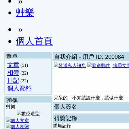
»
艸樂
»
個人首頁
選單
自我介紹
- 用戶 ID: 200084
文章
(51)
[搜尋文
相簿
(22)
日記
(22)
個人資料
呆呆的，不知該說什麼，該做什麼= 
頭像
個人簽名
艸樂
得獎記錄
暫無記錄