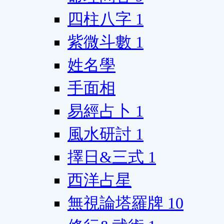
四柱八字
1
紫微斗數
1
姓名學
手面相
易經占卜
1
風水研討
1
擇日&三式
1
西洋占星
無視論塔羅牌
10