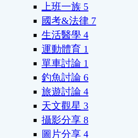
上班一族
5
國考&法律
7
生活醫學
4
運動體育
1
單車討論
1
釣魚討論
6
旅遊討論
4
天文觀星
3
攝影分享
8
圖片分享
4