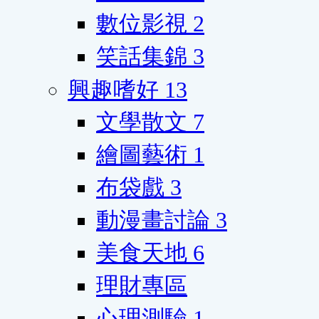
數位影視
2
笑話集錦
3
興趣嗜好
13
文學散文
7
繪圖藝術
1
布袋戲
3
動漫畫討論
3
美食天地
6
理財專區
心理測驗
1