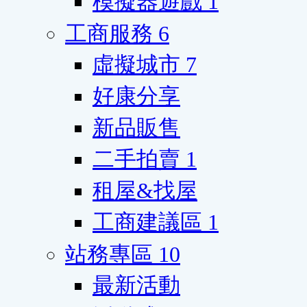
模擬器遊戲
1
工商服務
6
虛擬城市
7
好康分享
新品販售
二手拍賣
1
租屋&找屋
工商建議區
1
站務專區
10
最新活動