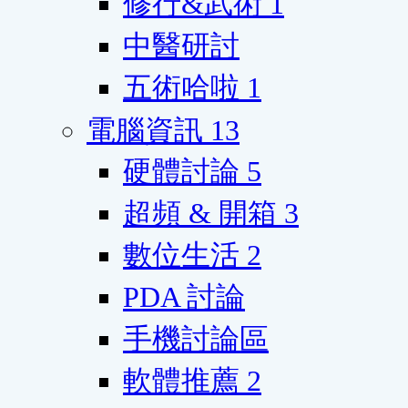
修行&武術
1
中醫研討
五術哈啦
1
電腦資訊
13
硬體討論
5
超頻 & 開箱
3
數位生活
2
PDA 討論
手機討論區
軟體推薦
2