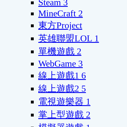
Steam
3
MineCraft
2
東方Project
英雄聯盟LOL
1
單機遊戲
2
WebGame
3
線上遊戲1
6
線上遊戲2
5
電視遊樂器
1
掌上型遊戲
2