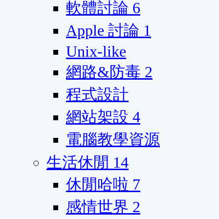
軟體討論
6
Apple 討論
1
Unix-like
網路&防毒
2
程式設計
網站架設
4
電腦教學資源
生活休閒
14
休閒哈啦
7
感情世界
2