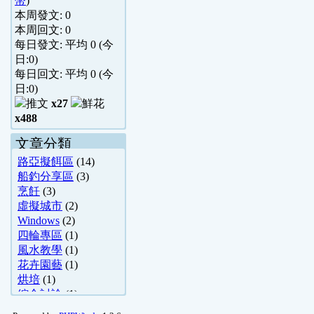
幣
)
本周發文:
0
本周回文:
0
每日發文: 平均
0
(今
日:
0
)
每日回文: 平均
0
(今
日:
0
)
x27
x488
文章分類
路亞擬餌區
(14)
船釣分享區
(3)
烹飪
(3)
虛擬城市
(2)
Windows
(2)
四輪專區
(1)
風水教學
(1)
花卉園藝
(1)
烘培
(1)
綜合討論
(1)