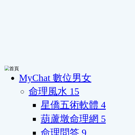
MyChat 數位男女
命理風水
15
星僑五術軟體
4
葫蘆墩命理網
5
命理問答
9