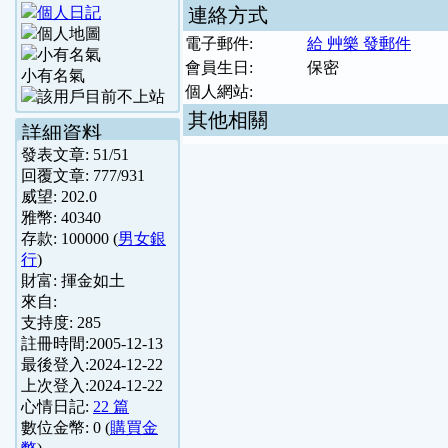
連絡方式
電子郵件:
給 艸樂 發郵件
會員生日:
保密
小有名氣
個人網站:
其他相關
詳細資料
發表文章:
51
/
51
回覆文章:
777
/
931
威望:
202.0
雅幣:
40340
存款:
100000
(
男女銀
行
)
財富:
揮金如土
來自:
支持度:
285
註冊時間:
2005-12-13
最後登入:
2024-12-22
上次登入:
2024-12-22
心情日記:
22 篇
數位金幣:
0
(
購買金