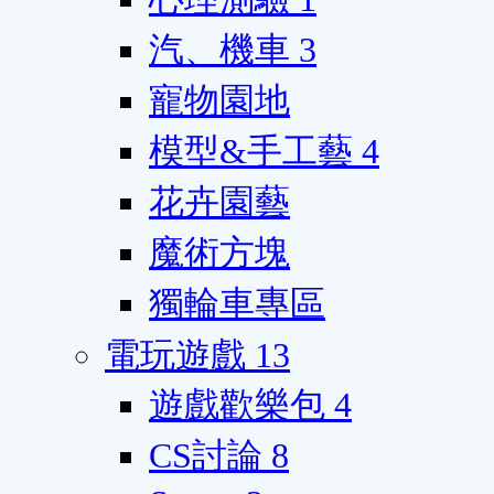
汽、機車
3
寵物園地
模型&手工藝
4
花卉園藝
魔術方塊
獨輪車專區
電玩遊戲
13
遊戲歡樂包
4
CS討論
8