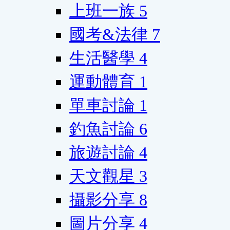
上班一族
5
國考&法律
7
生活醫學
4
運動體育
1
單車討論
1
釣魚討論
6
旅遊討論
4
天文觀星
3
攝影分享
8
圖片分享
4