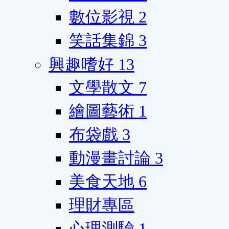
數位影視
2
笑話集錦
3
興趣嗜好
13
文學散文
7
繪圖藝術
1
布袋戲
3
動漫畫討論
3
美食天地
6
理財專區
心理測驗
1