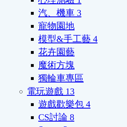
汽、機車
3
寵物園地
模型&手工藝
4
花卉園藝
魔術方塊
獨輪車專區
電玩遊戲
13
遊戲歡樂包
4
CS討論
8