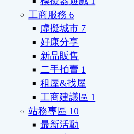
模擬器遊戲
1
工商服務
6
虛擬城市
7
好康分享
新品販售
二手拍賣
1
租屋&找屋
工商建議區
1
站務專區
10
最新活動