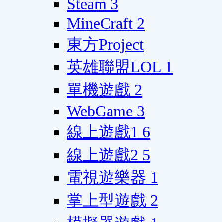
Steam
3
MineCraft
2
東方Project
英雄聯盟LOL
1
單機遊戲
2
WebGame
3
線上遊戲1
6
線上遊戲2
5
電視遊樂器
1
掌上型遊戲
2