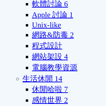
軟體討論
6
Apple 討論
1
Unix-like
網路&防毒
2
程式設計
網站架設
4
電腦教學資源
生活休閒
14
休閒哈啦
7
感情世界
2