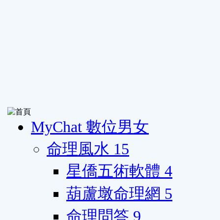
MyChat 數位男女
命理風水
15
星僑五術軟體
4
葫蘆墩命理網
5
命理問答
9