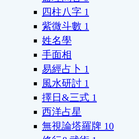
四柱八字
1
紫微斗數
1
姓名學
手面相
易經占卜
1
風水研討
1
擇日&三式
1
西洋占星
無視論塔羅牌
10