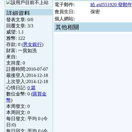
電子郵件:
給 asd551920 發郵件
會員生日:
保密
詳細資料
個人網站:
發表文章:
0
/
0
回覆文章:
3
/
3
其他相關
威望:
1.1
雅幣:
122
存款:
0
(
男女銀行
)
財富:
一貧如洗
來自:
支持度:
0
註冊時間:
2010-07-07
最後登入:
2014-12-18
上次登入:
2014-12-18
心情日記:
0 篇
數位金幣:
0
(
購買金
幣
)
本周發文:
0
本周回文:
0
每日發文: 平均
0
(今
日:
0
)
每日回文: 平均
0
(今