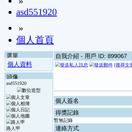
»
asd551920
»
個人首頁
選單
自我介紹
- 用戶 ID: 899067
個人資料
[搜尋文
頭像
asd551920
個人簽名
得獎記錄
暫無記錄
連絡方式
路人甲