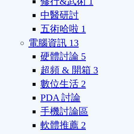
修行&武術
1
中醫研討
五術哈啦
1
電腦資訊
13
硬體討論
5
超頻 & 開箱
3
數位生活
2
PDA 討論
手機討論區
軟體推薦
2