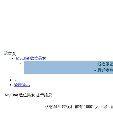
MyChat 數位男女
－最近版
－最近瀏
»
論壇提示
MyChat 數位男女 提示訊息
狀態:發生錯誤,目前有 10001 人上線