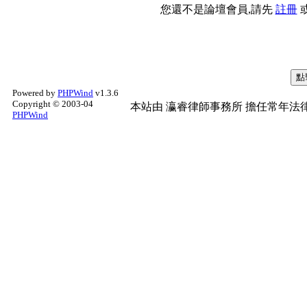
您還不是論壇會員,請先
註冊
Powered by
PHPWind
v1.3.6
Copyright © 2003-04
本站由
瀛睿律師事務所
擔任常年法律
PHPWind