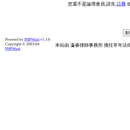
您還不是論壇會員,請先
註冊
Powered by
PHPWind
v1.3.6
Copyright © 2003-04
本站由
瀛睿律師事務所
擔任常年法律
PHPWind