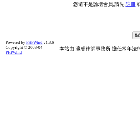
您還不是論壇會員,請先
註冊
Powered by
PHPWind
v1.3.6
Copyright © 2003-04
本站由
瀛睿律師事務所
擔任常年法律
PHPWind