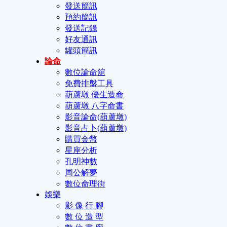
發送簡訊
預約簡訊
發送記錄
好友通訊
罐頭簡訊
論命
數位論命舘
免費排盤工具
葫蘆墩 優生造命
葫蘆墩 八字命書
影音論命(葫蘆墩)
影音占卜(葫蘆墩)
購買金幣
星座分析
孔明神數
周公解夢
數位命理街
娛樂
影 像 行 腳
數 位 造 型