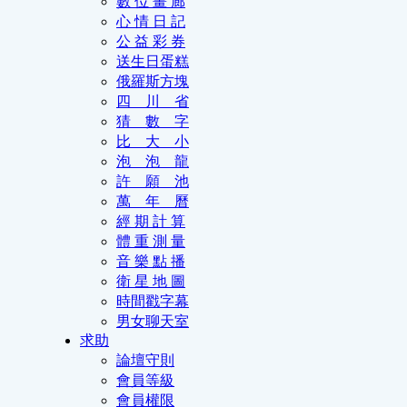
數 位 畫 廊
心 情 日 記
公 益 彩 券
送生日蛋糕
俄羅斯方塊
四 川 省
猜 數 字
比 大 小
泡 泡 龍
許 願 池
萬 年 曆
經 期 計 算
體 重 測 量
音 樂 點 播
衛 星 地 圖
時間戳字幕
男女聊天室
求助
論壇守則
會員等級
會員權限