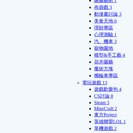
繪圖藝術
1
布袋戲
3
動漫畫討論
3
美食天地
6
理財專區
心理測驗
1
汽、機車
3
寵物園地
模型&手工藝
4
花卉園藝
魔術方塊
獨輪車專區
電玩遊戲
13
遊戲歡樂包
4
CS討論
8
Steam
3
MineCraft
2
東方Project
英雄聯盟LOL
1
單機遊戲
2