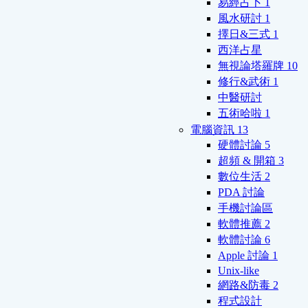
易經占卜
1
風水研討
1
擇日&三式
1
西洋占星
無視論塔羅牌
10
修行&武術
1
中醫研討
五術哈啦
1
電腦資訊
13
硬體討論
5
超頻 & 開箱
3
數位生活
2
PDA 討論
手機討論區
軟體推薦
2
軟體討論
6
Apple 討論
1
Unix-like
網路&防毒
2
程式設計