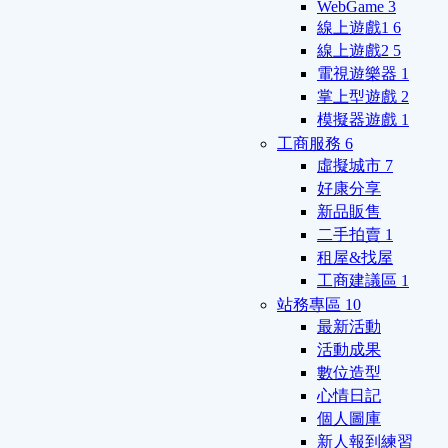
WebGame
3
線上遊戲1
6
線上遊戲2
5
電視遊樂器
1
掌上型遊戲
2
模擬器遊戲
1
工商服務
6
虛擬城市
7
好康分享
新品販售
二手拍賣
1
租屋&找屋
工商建議區
1
站務專區
10
最新活動
活動成果
數位造型
心情日記
個人圖庫
新人報到練習