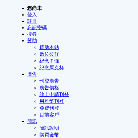
您尚未
登入
註冊
忘記密碼
搜尋
贊助
贊助本站
數位公仔
紀念Ｔ恤
紀念馬克杯
廣告
刊登廣告
廣告價格
線上申請刊登
用雅幣刊登
免費刊登
目前客戶
簡訊
簡訊說明
購買金幣