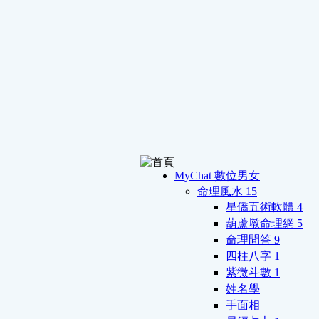
MyChat 數位男女
命理風水
15
星僑五術軟體
4
葫蘆墩命理網
5
命理問答
9
四柱八字
1
紫微斗數
1
姓名學
手面相