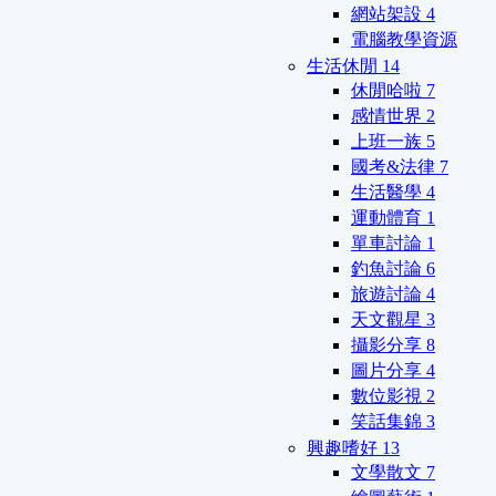
網站架設
4
電腦教學資源
生活休閒
14
休閒哈啦
7
感情世界
2
上班一族
5
國考&法律
7
生活醫學
4
運動體育
1
單車討論
1
釣魚討論
6
旅遊討論
4
天文觀星
3
攝影分享
8
圖片分享
4
數位影視
2
笑話集錦
3
興趣嗜好
13
文學散文
7