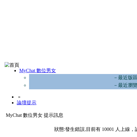
MyChat 數位男女
－最近版
－最近瀏
»
論壇提示
MyChat 數位男女 提示訊息
狀態:發生錯誤,目前有 10001 人上線