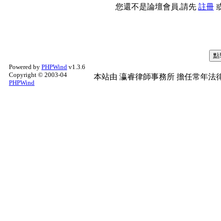
您還不是論壇會員,請先
註冊
Powered by
PHPWind
v1.3.6
Copyright © 2003-04
本站由
瀛睿律師事務所
擔任常年法律
PHPWind