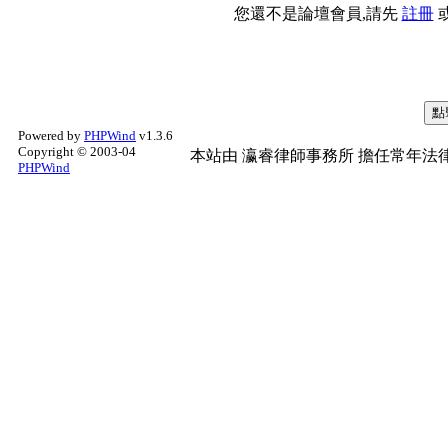
您還不是論壇會員,請先
註冊
Powered by
PHPWind
v1.3.6
Copyright © 2003-04
本站由
瀛睿律師事務所
擔任常年法律
PHPWind