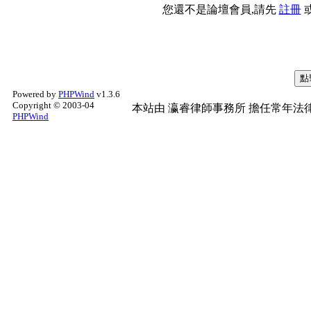
您還不是論壇會員,請先
註冊
Powered by
PHPWind
v1.3.6
Copyright © 2003-04
本站由
瀛睿律師事務所
擔任常年法律
PHPWind