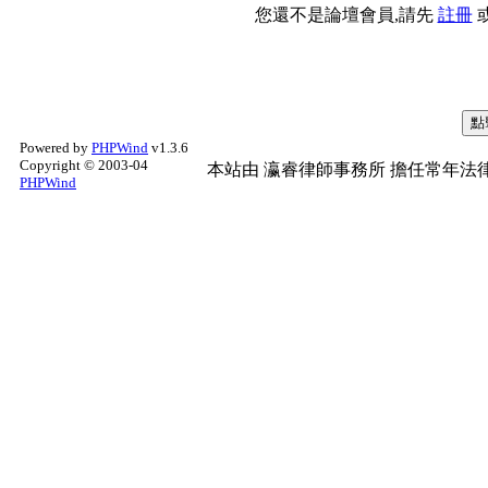
您還不是論壇會員,請先
註冊
Powered by
PHPWind
v1.3.6
Copyright © 2003-04
本站由
瀛睿律師事務所
擔任常年法律
PHPWind