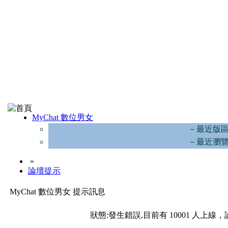
MyChat 數位男女
－最近版
－最近瀏
»
論壇提示
MyChat 數位男女 提示訊息
狀態:發生錯誤,目前有 10001 人上線