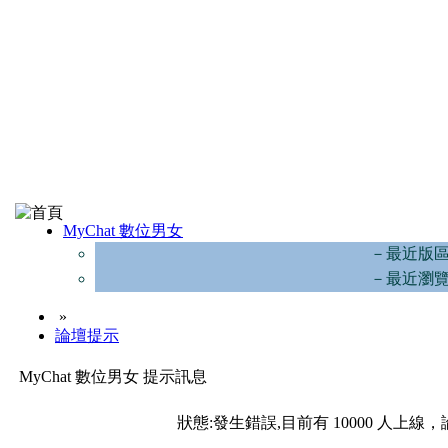
MyChat 數位男女
－最近版
－最近瀏
»
論壇提示
MyChat 數位男女 提示訊息
狀態:發生錯誤,目前有 10000 人上線