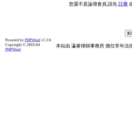
您還不是論壇會員,請先
註冊
Powered by
PHPWind
v1.3.6
Copyright © 2003-04
本站由
瀛睿律師事務所
擔任常年法律
PHPWind