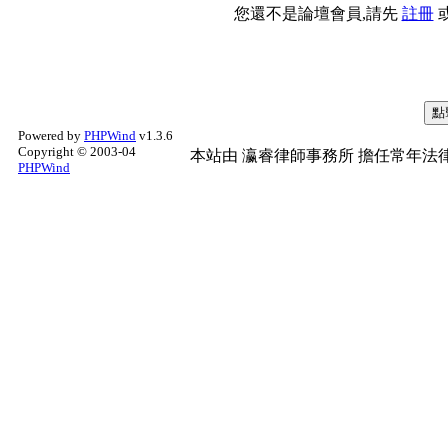
您還不是論壇會員,請先
註冊
Powered by
PHPWind
v1.3.6
Copyright © 2003-04
本站由
瀛睿律師事務所
擔任常年法律
PHPWind