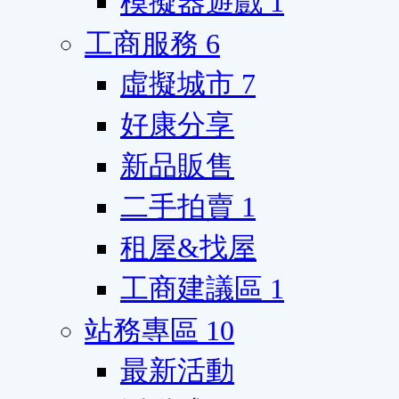
模擬器遊戲
1
工商服務
6
虛擬城市
7
好康分享
新品販售
二手拍賣
1
租屋&找屋
工商建議區
1
站務專區
10
最新活動