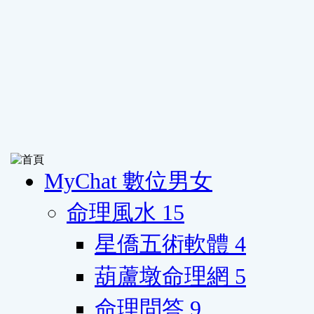
MyChat 數位男女
命理風水
15
星僑五術軟體
4
葫蘆墩命理網
5
命理問答
9