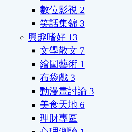
數位影視
2
笑話集錦
3
興趣嗜好
13
文學散文
7
繪圖藝術
1
布袋戲
3
動漫畫討論
3
美食天地
6
理財專區
心理測驗
1