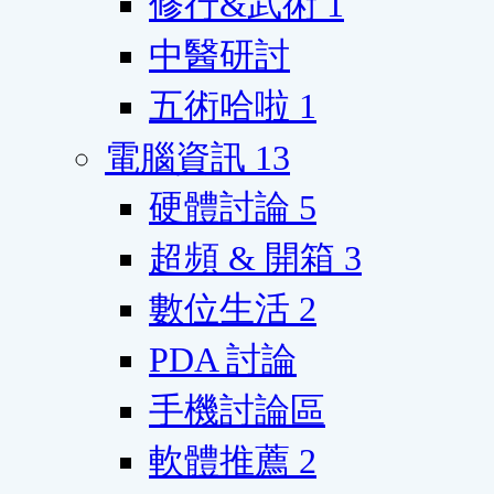
修行&武術
1
中醫研討
五術哈啦
1
電腦資訊
13
硬體討論
5
超頻 & 開箱
3
數位生活
2
PDA 討論
手機討論區
軟體推薦
2