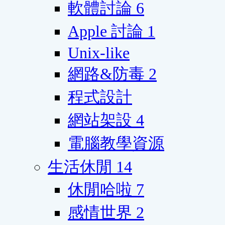
軟體討論
6
Apple 討論
1
Unix-like
網路&防毒
2
程式設計
網站架設
4
電腦教學資源
生活休閒
14
休閒哈啦
7
感情世界
2