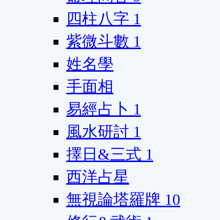
四柱八字
1
紫微斗數
1
姓名學
手面相
易經占卜
1
風水研討
1
擇日&三式
1
西洋占星
無視論塔羅牌
10