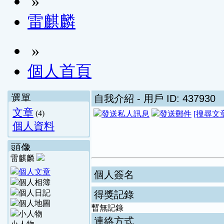
»
雷麒麟
»
個人首頁
選單
自我介紹
- 用戶 ID: 437930
文章
(4)
[搜尋文
個人資料
頭像
雷麒麟
個人簽名
得獎記錄
暫無記錄
連絡方式