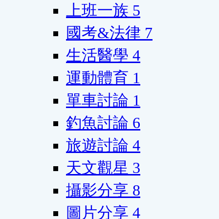
上班一族
5
國考&法律
7
生活醫學
4
運動體育
1
單車討論
1
釣魚討論
6
旅遊討論
4
天文觀星
3
攝影分享
8
圖片分享
4