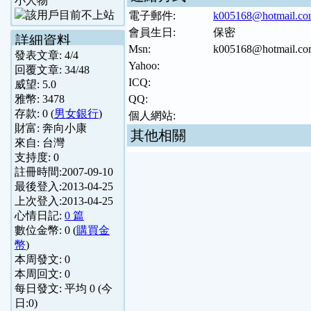
小人物
電子郵件:
k005168@hotmail.c
會員生日:
保密
詳細資料
Msn:
k005168@hotmail.c
發表文章:
4
/
4
Yahoo:
回覆文章:
34
/
48
ICQ:
威望:
5.0
雅幣:
3478
QQ:
存款:
0
(
男女銀行
)
個人網站:
財富:
奔向小康
其他相關
來自:
台灣
支持度:
0
註冊時間:
2007-09-10
最後登入:
2013-04-25
上次登入:
2013-04-25
心情日記:
0 篇
數位金幣:
0
(
購買金
幣
)
本周發文:
0
本周回文:
0
每日發文: 平均
0
(今
日:
0
)