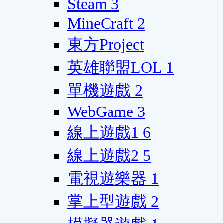
Steam
3
MineCraft
2
東方Project
英雄聯盟LOL
1
單機遊戲
2
WebGame
3
線上遊戲1
6
線上遊戲2
5
電視遊樂器
1
掌上型遊戲
2