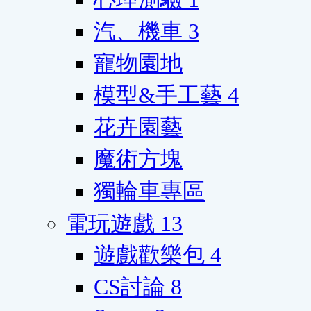
汽、機車
3
寵物園地
模型&手工藝
4
花卉園藝
魔術方塊
獨輪車專區
電玩遊戲
13
遊戲歡樂包
4
CS討論
8